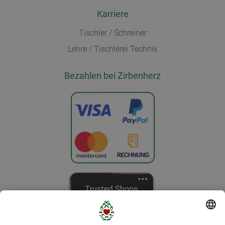
Karriere
Tischler / Schreiner
Lehre / Tischlerei Technik
Bezahlen bei Zirbenherz