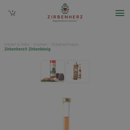
Kissen & Deko
>
Kochen
>
Zirbenschnaps
>
Zirbenherz® Zirbenkönig
Nachricht
zu unseren Shops