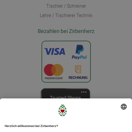
Tischler / Schreiner
Lehre / Tischlerei Technik
Bezahlen bei Zirbenherz