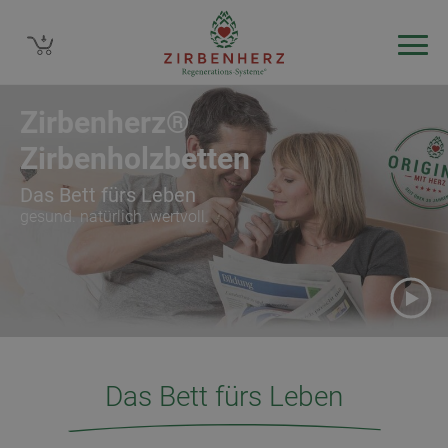
Zirbenherz®
Zirbenholzbetten
Das Bett fürs Leben
gesund. natürlich. wertvoll.
0800 400 10 88
DE/AT
0800 400 10 8
CH
zu unseren Filialen
Das Bett fürs Leben
Beratungstermin