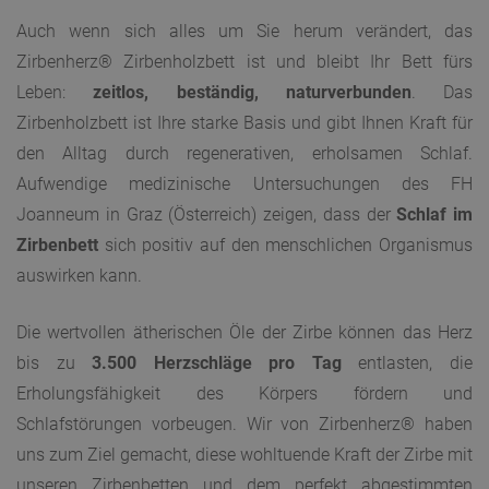
Auch wenn sich alles um Sie herum verändert, das
Nachricht
Zirbenherz® Zirbenholzbett ist und bleibt Ihr Bett fürs
Leben:
zeitlos, beständig, naturverbunden
. Das
Zirbenholzbett ist Ihre starke Basis und gibt Ihnen Kraft für
den Alltag durch regenerativen, erholsamen Schlaf.
Aufwendige medizinische Untersuchungen des FH
Joanneum in Graz (Österreich) zeigen, dass der
Schlaf im
Zirbenbett
sich positiv auf den menschlichen Organismus
auswirken kann.
Die wertvollen ätherischen Öle der Zirbe können das Herz
bis zu
3.500 Herzschläge pro Tag
entlasten, die
Erholungsfähigkeit des Körpers fördern und
Schlafstörungen vorbeugen. Wir von Zirbenherz® haben
uns zum Ziel gemacht, diese wohltuende Kraft der Zirbe mit
unseren Zirbenbetten und dem perfekt abgestimmten