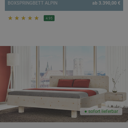
BOXSPRINGBETT ALPIN
ab 3.390,00 €
☆
☆
☆
☆
☆
4.95