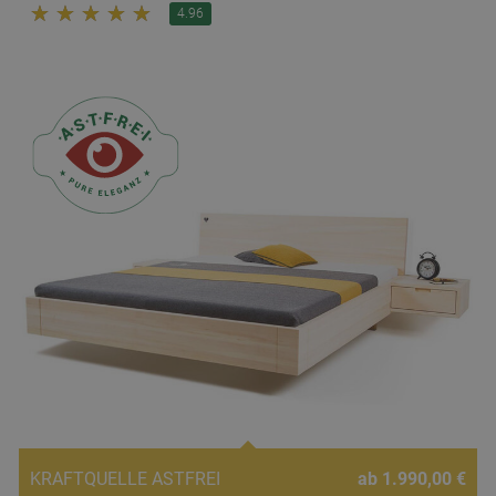
☆
☆
☆
☆
☆
4.96
KRAFTQUELLE ASTFREI
ab 1.990,00 €