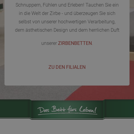
Schnuppern, Fühlen und Erleben! Tauchen Sie ein
in die Welt der Zirbe - und überzeugen Sie sich
selbst von unserer hochwertigen Verarbeitung,
dem ästhetischen Design und dem herrlichen Duft
unserer
ZIRBENBETTEN
.
ZU DEN FILIALEN