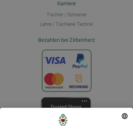
Karriere
Tischler / Schreiner
Lehre / Tischlerei Technik
Bezahlen bei Zirbenherz