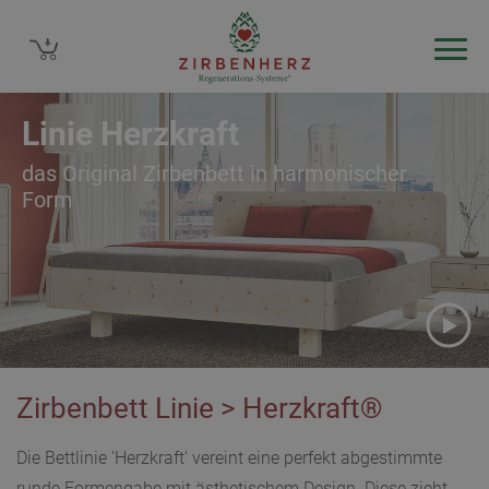
Linie Herzkraft
das Original Zirbenbett in harmonischer
Form
0800 400 10 88
DE/AT
0800 400 10 8
CH
zu unseren Filialen
Zirbenbett Linie > Herzkraft®
Beratungstermin
Die Bettlinie 'Herzkraft' vereint eine perfekt abgestimmte
runde Formengabe mit ästhetischem Design. Diese zieht