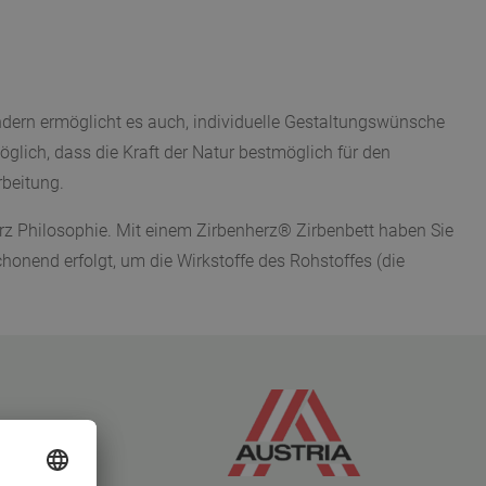
sondern ermöglicht es auch, individuelle Gestaltungswünsche
lich, dass die Kraft der Natur bestmöglich für den
rbeitung.
z Philosophie. Mit einem Zirbenherz® Zirbenbett haben Sie
onend erfolgt, um die Wirkstoffe des Rohstoffes (die