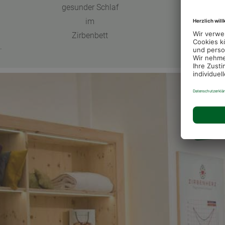
gesunder Schlaf
im
Zirbenbett
.