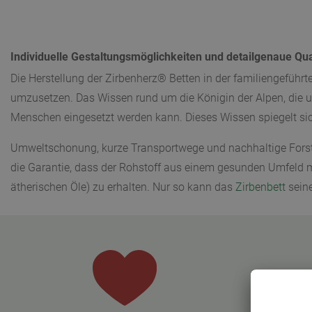
Individuelle Gestaltungsmöglichkeiten und detailgenaue Qual
Die Herstellung der Zirbenherz® Betten in der familiengeführte
umzusetzen. Das Wissen rund um die Königin der Alpen, die un
Menschen eingesetzt werden kann. Dieses Wissen spiegelt sich
Umweltschonung, kurze Transportwege und nachhaltige Forstw
die Garantie, dass der Rohstoff aus einem gesunden Umfeld m
ätherischen Öle) zu erhalten. Nur so kann das
Zirbenbett
seine