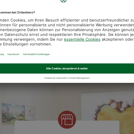
Perfekte Symbiose
100 %
von Zirbenbett
zertifiziertes
und Schlafsystem
Zirbenholz
UNSERE ZIRBENHERZ® FILIALEN