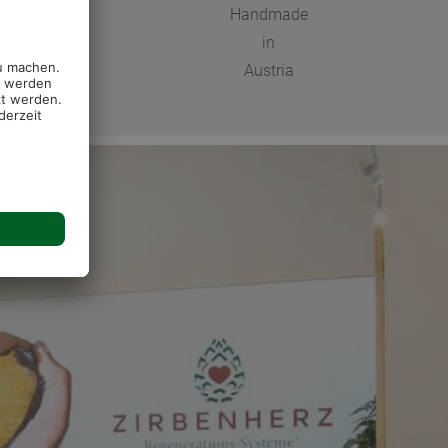
Handmade
in
Austria