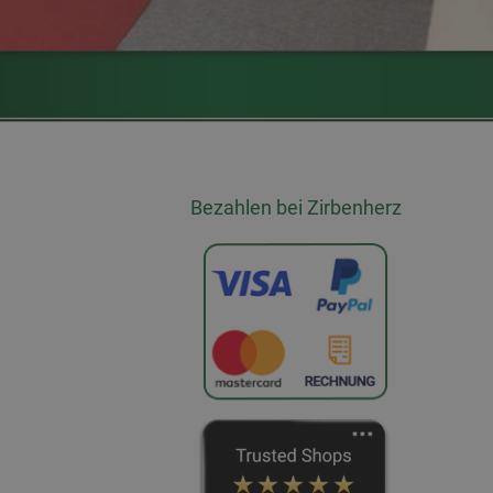
Bezahlen bei Zirbenherz
0800 400 10 88
DE/AT
0800 400 10 8
CH
zu unseren Filialen
Beratungstermin