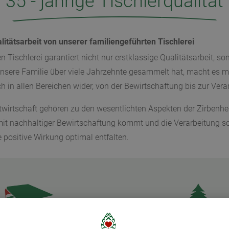
35 - jährige Tischlerqualität
itätsarbeit von unserer familiengeführten Tischlerei
n Tischlerei garantiert nicht nur erstklassige Qualitätsarbeit, 
sere Familie über viele Jahrzehnte gesammelt hat, macht es mög
 in allen Bereichen wider, von der Bewirtschaftung bis zur Vera
irtschaft gehören zu den wesentlichten Aspekten der Zirbenher
it nachhaltiger Bewirtschaftung kommt und die Verarbeitung sch
 positive Wirkung optimal entfalten.