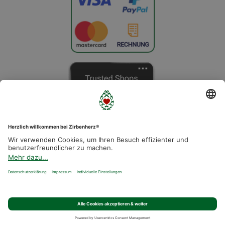
© 2026 ZIRBENHERZ® GMBH
Zirbenbett
Schlafsysteme
Deshalb Zirbenholz
Manufaktur
Allgemeine Geschäftsbedingungen
Impressum
Datenschutz