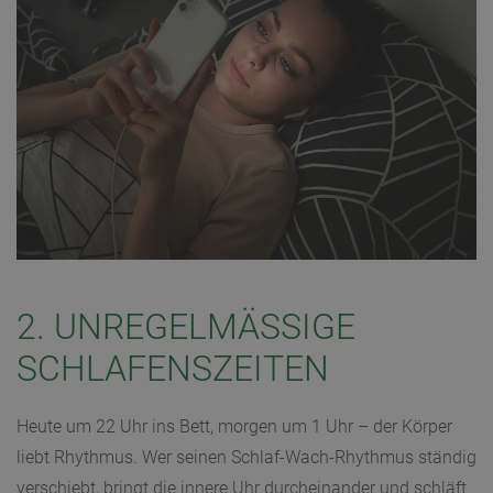
2. UNREGELMÄSSIGE S
CHLAFENSZEITEN
Heute um 22 Uhr ins Bett, morgen um 1 Uhr – der Körper
liebt Rhythmus. Wer seinen Schlaf-Wach-Rhythmus ständig
verschiebt, bringt die innere Uhr durcheinander und schläft